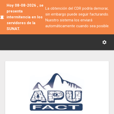
Hoy 08-08-2026 , se
La obtención del CDR podría demorar,
presenta
sin embargo puede seguir facturando.
intermitencia en los
Nuestro sistema los enviará
servidores de la
automáticamente cuando sea posible.
SUNAT.